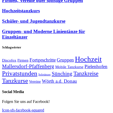
Firmen, Vereine oder sonstige Gruppen
Hochzeitstanzkurs
Schüler- und Jugendtanzkurse
Gruppen- und Moderne Linientänze für
Einzeltänzer
Schlagwörter
Hochzeit
Fortgeschritte
Gruppen
Discofox
Firmen
Mallersdorf-Pfaffenberg
Pielenhofen
Mobile Tanzkurse
Privatstunden
Tanzkreise
Sünching
Solotänzer
Tanzkurse
Wörth a.d. Donau
Vereine
Social Media
Folgen Sie uns auf Facebook!
Icon-sfs-facebook-squared