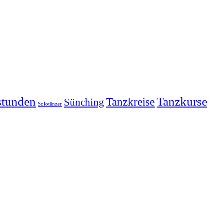
stunden
Tanzkurse
Tanzkreise
Sünching
Solotänzer